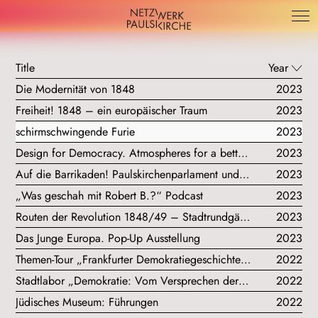
Title
Year
Die Modernität von 1848
2023
Freiheit! 1848 – ein europäischer Traum
2023
schirmschwingende Furie
2023
Design for Democracy. Atmospheres for a better life
2023
Auf die Barrikaden! Paulskirchenparlament und Revolution 1848/49 in Frankfurt
2023
„Was geschah mit Robert B.?“ Podcast
2023
Routen der Revolution 1848/49 – Stadtrundgänge
2023
Das Junge Europa. Pop-Up Ausstellung
2023
Themen-Tour „Frankfurter Demokratiegeschichte(n). 1848 bis heute“
2022
Stadtlabor „Demokratie: Vom Versprechen der Gleichheit“
2022
Jüdisches Museum: Führungen
2022